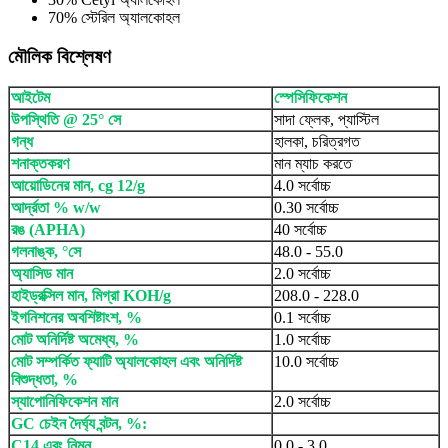
70% স্টেরিল অ্যালকোহল
মৌলিক বিশ্লেষণ
আইটেম
স্পেসিফিকেশন
উপস্থিতি @ 25° সে
সাদা ফ্লেক, প্যাস্টিল
গন্ধ
হালকা, চরিত্রগত
শনাক্তকরণ
মান ম্যাচ করতে
আয়োডিনের মান, cg 12/g
4.0 সর্বোচ্চ
আর্দ্রতা % w/w
0.30 সর্বোচ্চ
রঙ (APHA)
40 সর্বোচ্চ
গলনাঙ্ক, °সে
48.0 - 55.0
অ্যাসিড মান
2.0 সর্বোচ্চ
হাইড্রক্সিল মান, মিগ্রা KOH/g
208.0 - 228.0
ইগনিশনের অবশিষ্টাংশ, %
0.1 সর্বোচ্চ
মোট অনির্দিষ্ট অমেধ্য, %
1.0 সর্বোচ্চ
মোট সম্পর্কিত ফ্যাটি অ্যালকোহল এবং অনির্দিষ্ট
10.0 সর্বোচ্চ
বিশুদ্ধতা, %
স্যাপোনিফিকেশন মান
2.0 সর্বোচ্চ
GC চেইন দৈর্ঘ্য বন্টন, %:
C14 এবং নিম্ন
0.0 - 3.0