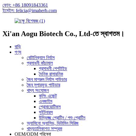
ফোন: +86 18091843361
ইমেইল: felicia@imaherb.com
Xi'an Aogu Biotech Co., Ltd-তে স্বাগতম।
বাড়ি
পণ্য
বোটানিক্যাল নির্যাস
প্রসাধনী কাঁচামাল
প্রসাধনী পেপটাইড
দৈনিক রাসায়নিক
জৈব মাশরুম নির্যাস পাউডার
জৈব সুপারফুড পাউডার
খাদ্য সংযোজন
কুলিং এজেন্ট
এনজাইম
প্রোবায়োটিকস
সুইটনারস
উদ্ভিজ্জ প্রোটিন / পশু প্রোটিন
অ্যামিনো অ্যাসিড, ভিটামিন সিরিজ
খাদ্যতালিকাগত সম্পূরক
OEM/ODM পরিষেবা