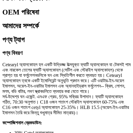
OEM পরিষেবা
আমাদের সম্পর্কে
পণ্য ট্যাগ
পণ্য বিবরণ
Cetearyl অ্যালকোহল হল একটি উদ্ভিজ্জ উত্সযুক্ত ফ্যাটি অ্যালকোহল যা টেকসই পাম
এবং নারকেল তেলের ফ্যাটি অ্যালকোহল (সেটিল এবং স্টেরাইল অ্যালকোহল) থেকে
প্রাপ্ত হয় যা ফর্মুলেশনগুলিকে ঘন এবং স্থিতিশীল করতে ব্যবহৃত হয়। Cetearyl
অ্যালকোহল ত্বকে একটি ইমোলিয়েন্ট অনুভূতি প্রদান করে। এটি ওয়াটার-ইন-অয়েল
ইমালসন, অয়েল-ইন-ওয়াটার ইমালসন এবং অ্যানহাইড্রাস ফর্মুলেশন-- ক্রিম, লোশন,
মলম, বডি বাটার, লবণ স্ক্রাবগুলিতে ব্যবহার করা যেতে পারে।
সর্ব-উদ্দেশ্য ঘন এজেন্ট. এনএফ গ্রেড, 95% সক্রিয় উপাদান। ফ্যাটি অ্যালকোহল
গঠিত, 70:30 অনুপাত। C18 ওজন শতাংশ স্টেরাইল অ্যালকোহল 60-75% এবং
C16 ওজন শতাংশ cetyl অ্যালকোহল 25-35%। HLB 15.5 (অয়েল-ইন-ওয়াটার
ইমালসন তৈরি করে কিন্তু শুধুমাত্র সীমিত মাত্রায়)।
কম্পোজিশনাল ব্রেকডাউন:
30% Cetyl অ্যালকোহল