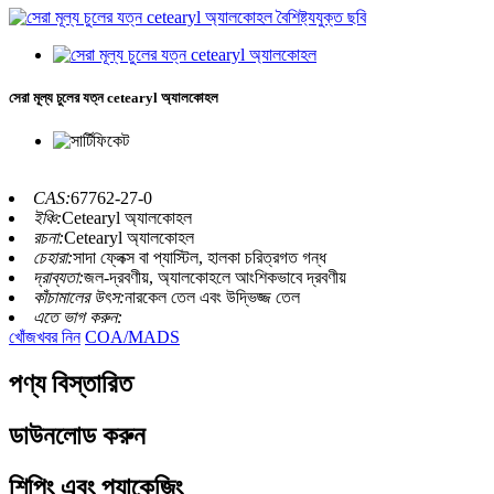
সেরা মূল্য চুলের যত্ন cetearyl অ্যালকোহল
CAS:
67762-27-0
ইঞ্চি:
Cetearyl অ্যালকোহল
রচনা:
Cetearyl অ্যালকোহল
চেহারা:
সাদা ফ্লেক্স বা প্যাস্টিল, হালকা চরিত্রগত গন্ধ
দ্রাব্যতা:
জল-দ্রবণীয়, অ্যালকোহলে আংশিকভাবে দ্রবণীয়
কাঁচামালের উৎস:
নারকেল তেল এবং উদ্ভিজ্জ তেল
এতে ভাগ করুন:
খোঁজখবর নিন
COA/MADS
পণ্য বিস্তারিত
ডাউনলোড করুন
শিপিং এবং প্যাকেজিং