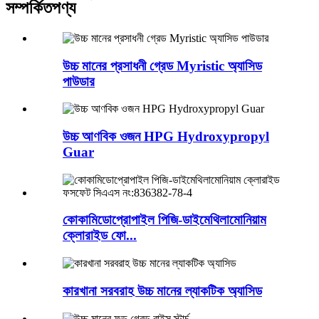
সম্পর্কিত
পণ্য
উচ্চ মানের প্রসাধনী গ্রেড Myristic অ্যাসিড
পাউডার
উচ্চ আণবিক ওজন HPG Hydroxypropyl
Guar
কোকামিডোপ্রোপাইল পিজি-ডাইমেথিলামোনিয়াম
ক্লোরাইড ফো...
কারখানা সরবরাহ উচ্চ মানের ল্যাকটিক অ্যাসিড