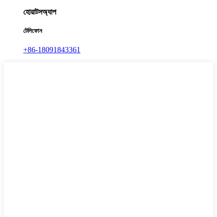
হোয়াটসঅ্যাপ
টেলিফোন
+86-18091843361