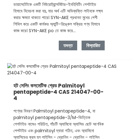
ডায়াসেটেটকে একটি নিউরোট্রান্সমিটার-ইনহিবিটিং পেপটাইড
হিসাবে বিবেচনা করা হয়, যার অর্থ এটি অভিব্যক্তি লাইনকে লক্ষ্য
করার ক্ষমতা থাকতে পারে। SYN-AKE প্রধানত মুখের পেশী
শিথিল করে একটি কার্যকর অ্যান্টি-রিঙ্কেল সক্রিয় পণ্য হিসাবে
কাজ করে। SYN-AKE po তে কাজ করে...
তদন্ত
বিস্তারিত
হট সেলিং কসমেটিক গ্রেড Palmitoyl
pentapeptide-4 CAS 214047-00-
4
পণ্যের বিবরণ Palmitoyl pentapeptide-4, যা
palmitoyl pentapeptide-3/M-ভিত্তিক
পেপটাইড নামেও পরিচিত, পাঁচটি অ্যামিনো অ্যাসিড ছোট আণবিক
পেপটাইড এবং palmitoyl দ্বারা গঠিত, এবং অ্যামিনো
অ্যাসিডের ক্রম হল লাইসিন - থ্রোনিন - থ্রোনিন - লাইসিন