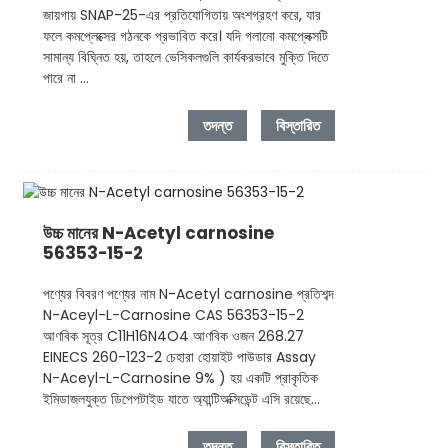
জায়গায় SNAP-25-এর প্রতিযোগিতায় অংশগ্রহণ করে, যার
ফলে কমপ্লেক্সের গঠনকে প্রভাবিত করে। যদি গলানো কমপ্লেক্সটি
সামান্য বিঘ্নিত হয়, তাহলে ভেসিকলগুলি কার্যকরভাবে মুক্তি দিতে
পারে না ...
তদন্ত
বিস্তারিত
উচ্চ মানের N-Acetyl carnosine
56353-15-2
পণ্যের বিবরণ পণ্যের নাম N-Acetyl carnosine প্রতিশব্দ
N-Aceyl-L-Carnosine CAS 56353-15-2
আণবিক সূত্র C11H16N4O4 আণবিক ওজন 268.27
EINECS 260-123-2 চেহারা হোয়াইট পাউডার Assay
N-Aceyl-L-Carnosine 9% ) হয় একটি প্রাকৃতিক
ইমিডাজলযুক্ত ডিপেপটাইড যাতে অ্যান্টিঅক্সিডেন্ট এসি রয়েছে...
তদন্ত
বিস্তারিত