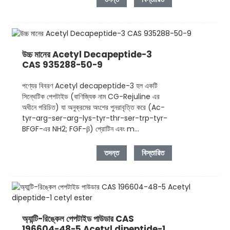
উচ্চ মানের Acetyl Decapeptide-3
CAS 935288-50-9
পণ্যের বিবরণ Acetyl decapeptide-3 হল একটি
সিন্থেটিক পেপটাইড (বাণিজ্যিক নাম CG-Rejuline এর
অধীনে পরিচিত) যা অনুক্রমের অংশের পুনরাবৃত্তি করে (Ac-
tyr-arg-ser-arg-lys-tyr-thr-ser-trp-tyr-
BFGF-এর NH2; FGF-β) প্রোটিন এবং m...
তদন্ত
বিস্তারিত
অ্যান্টি-রিঙ্কেল পেপটাইড পাউডার CAS
196604-48-5 Acetyl dipeptide-1