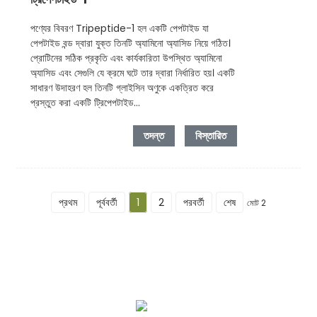
পণ্যের বিবরণ Tripeptide-1 হল একটি পেপটাইড যা
পেপটাইড বন্ড দ্বারা যুক্ত তিনটি অ্যামিনো অ্যাসিড নিয়ে গঠিত।
প্রোটিনের সঠিক প্রকৃতি এবং কার্যকারিতা উপস্থিত অ্যামিনো
অ্যাসিড এবং সেগুলি যে ক্রমে ঘটে তার দ্বারা নির্ধারিত হয়। একটি
সাধারণ উদাহরণ হল তিনটি গ্লাইসিন অণুকে একত্রিত করে
প্রস্তুত করা একটি ট্রিপেপটাইড...
তদন্ত
বিস্তারিত
প্রথম
পূর্ববর্তী
1
2
পরবর্তী
শেষ
মোট 2