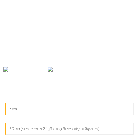
যোগাযোগের তথ্য
আমাদের পণ্য বা মূল্য তালিকা সম্পর্কে অনুসন্ধানের জন্য, আমাদের কাছে আপনার
ইমেল ছেড়ে দিন এবং আমরা 24 ঘন্টার মধ্যে যোগাযোগ করা হবে.
0086-18091843361
info@aogubio.com