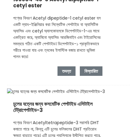
cetyl ester
পণ্যের বিবরণ Acetyl dipeptide-1 cetyl ester হল
একটি ল্যাব-ইঞ্জিনিয়ার করা সিন্থেটিক পেপটাইড যা অ্যাসিটিক
অ্যাসিড এবং cetyl অ্যালকোহলকে ডিপেপটাইড-1-এর সাথে
একত্রিত করে, অ্যামিনো অ্যাসিড আরজিনাইন এবং টাইরোসিনের
সমন্বয়ে গঠিত একটি পেপটাইড। ডিপেপটাইড-১ প্রাকৃতিকভাবে
শরীরে পাওয়া যায় এবং ত্বকের ইলাস্টিক বজায় রাখতে ভূমিকা
পালন করে।
তদন্ত
বিস্তারিত
চুলের যত্নের জন্য কসমেটিক পেপটাইড এসিটাইল
টেট্রাপেপটাইড-3
পণ্যের বিবরণ Acetyltetrapeptide-3 সরাসরি DHT
কমাতে পারে না, কিন্তু এটি চুলের ফলিকলের DHT প্রতিরোধ
ক্ষমতা বাড়াতে পারে। এটি চুলের প্যাপিলাকে উদ্দীপিত করতে পারে,