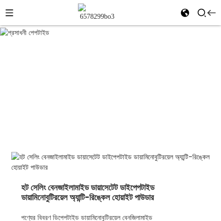
কসমেটিক পেপটাইড
বাড়ি
পণ্য
প্রসাধনী কাঁচামাল
কসমেটিক পেপটাইড
হট সেলিং বেনজাইলামাইড ডায়াসেটেট ডাইপেপটাইড
ডায়ামিনোবুটিরয়েল অ্যান্টি-রিঙ্কেল হোয়াইট পাউডার
পণ্যের বিবরণ ডিপেপটাইড ডায়ামিনোবুটিরয়েল বেনজিলামাইড