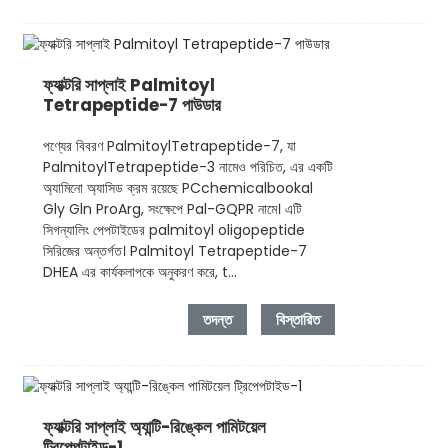
ফ্যাক্টরি সাপ্লাই Palmitoyl
Tetrapeptide-7 পাউডার
পণ্যের বিবরণ PalmitoylTetrapeptide-7, যা
PalmitoylTetrapeptide-3 নামেও পরিচিত, এর একটি
অ্যামিনো অ্যাসিড ক্রম রয়েছে PCchemicalbookal
Gly Gln ProArg, সংক্ষেপে Pal-GQPR নামে। এটি
সিগন্যালিং পেপটাইডের palmitoyl oligopeptide
সিরিজের অন্তর্গত। Palmitoyl Tetrapeptide-7
DHEA এর কার্যকলাপকে অনুকরণ করে, t...
তদন্ত
বিস্তারিত
ফ্যাক্টরি সাপ্লাই অ্যান্টি-রিঙ্কেল পামিটয়েল
ট্রিপেপটাইড-1