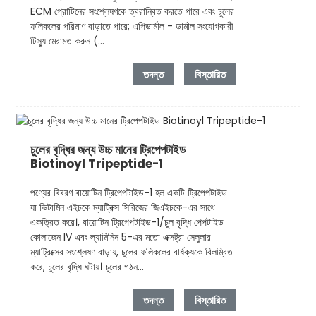
ECM প্রোটিনের সংশ্লেষণকে ত্বরান্বিত করতে পারে এবং চুলের
ফলিকলের পরিমাণ বাড়াতে পারে; এপিডার্মাল - ডার্মাল সংযোগকারী
টিস্যু মেরামত করুন (...
তদন্ত
বিস্তারিত
চুলের বৃদ্ধির জন্য উচ্চ মানের ট্রিপেপটাইড
Biotinoyl Tripeptide-1
পণ্যের বিবরণ বায়োটিন ট্রিপেপটাইড-1 হল একটি ট্রিপেপটাইড
যা ভিটামিন এইচকে ম্যাট্রিক্স সিরিজের জিএইচকে-এর সাথে
একত্রিত করে।, বায়োটিন ট্রিপেপটাইড-1/চুল বৃদ্ধি পেপটাইড
কোলাজেন IV এবং ল্যামিনিন 5-এর মতো এক্সট্রা সেলুলার
ম্যাট্রিক্সের সংশ্লেষণ বাড়ায়, চুলের ফলিকলের বার্ধক্যকে বিলম্বিত
করে, চুলের বৃদ্ধি ঘটায়। চুলের গঠন...
তদন্ত
বিস্তারিত