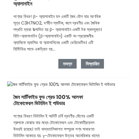
অ্যালানাইন
পণ্যের বিবরণ β- অ্যালানাইন হল একটি জৈব যৌগ যার আণবিক
সূত্র C3H7NO2, বর্ণহীন স্ফটিক, জলে দ্রবণীয় এবং জৈবিক
পদ্ধতি দ্বারা উত্পাদিত হয় β- অ্যালানাইন একটি টক স্বাদযুক্ত।
বিটা-অ্যালানাইন (β-অ্যালানাইন) একটি অ-প্রয়োজনীয়
অ্যামিনো অ্যাসিড যা অ্যালানিনের একটি ডেরিভেটিভ। এটি
হিস্টিডির সাথে একত্রিত হয়...
তদন্ত
বিস্তারিত
জৈব সার্টিফাইড ফুড গ্রেড 100% আলফা
টোকোফেরল ভিটামিন ই পাউডার
পণ্যের বিবরণ ভিটামিন ই আটটি চর্বি দ্রবণীয় যৌগের একটি
গ্রুপকে বোঝায় যার মধ্যে টোকোফেরল এবং টোকোট্রিয়েনল
উভয়ই রয়েছে। তাই খাদ্যতালিকাগত সম্পূরক পণ্য সাধারণত
ভিটামিন আকারে হয়. γ-টোকোফেরল উত্তর আমেরিকার খাদ্যে