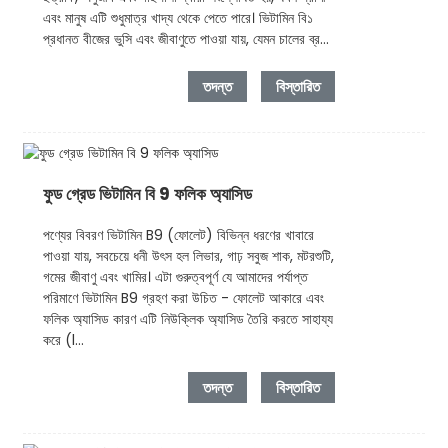
এবং মানুষ এটি শুধুমাত্র খাদ্য থেকে পেতে পারে। ভিটামিন বি১
প্রধানত বীজের ভুসি এবং জীবাণুতে পাওয়া যায়, যেমন চালের ব্র...
তদন্ত
বিস্তারিত
ফুড গ্রেড ভিটামিন বি 9 ফলিক অ্যাসিড
পণ্যের বিবরণ ভিটামিন B9 (ফোলেট) বিভিন্ন ধরণের খাবারে
পাওয়া যায়, সবচেয়ে ধনী উৎস হল লিভার, গাঢ় সবুজ শাক, মটরশুটি,
গমের জীবাণু এবং খামির। এটা গুরুত্বপূর্ণ যে আমাদের পর্যাপ্ত
পরিমাণে ভিটামিন B9 গ্রহণ করা উচিত - ফোলেট আকারে এবং
ফলিক অ্যাসিড কারণ এটি নিউক্লিক অ্যাসিড তৈরি করতে সাহায্য
করে (l...
তদন্ত
বিস্তারিত