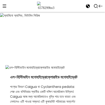
অ্যামিনো অ্যাসিড,
বাড়ি
পণ্য
অ্যামিনো অ্যাসিড, ভিটামিন সিরিজ
ভিটামিন সিরিজ
এল-হিস্টিডাইন মনোহাইড্রোক্লোরাইড মনোহাইড্রেট
পণ্যের বিবরণ Caigua বা Cyclanthera pedata:
পেরু এবং বলিভিয়ার স্থানীয় একটি দক্ষিণ আমেরিকান উদ্ভিদ।
Caigua আজ মধ্য আমেরিকাতেও বৃদ্ধি পায় তবে ভারত এবং
নেপালেও এটি পাওয়া সম্ভব। এটি কুকারবিট পরিবারের অন্তর্গত