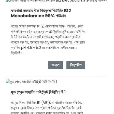
কারখানা সরবরাহ উচ্চ বিশুদ্ধতা ভিটামিন B12
Mecobalamine 99% পাউডার
পণ্যের বিবরণ ভিটামিন বি 12, কোবালামিন নামেও পরিচিত, একটি
পলিসাইক্লিক যৌগ যার মধ্যে কোবাল্ট ট্রাইভালেন্ট রয়েছে, ভিটামিন
বি 12 হল একটি লাল স্ফটিক পাউডার, গন্ধহীন এবং স্বাদহীন,
পানিতে দ্রবণীয়, ইথানলে দ্রবণীয়, অ্যাসিটোনে দ্রবণীয়। এটি দুর্বল
অ্যাসিড pH 4.5 ~ 5.0 মেকোবালামিনের অধীনে সবচেয়ে
স্থিতিশীল...
তদন্ত
বিস্তারিত
ফুড গ্রেড থায়ামিন নাইট্রেট ভিটামিন বি 1
পণ্যের বিবরণ ভিটামিন B1 (VB1), যা থায়ামিন নামেও পরিচিত,
মানুষের দ্বারা বিশুদ্ধ করা প্রথম পানিতে দ্রবণীয় ভিটামিন। এটি
ছত্রাক, অণুজীব এবং গাছপালা দ্বারা সংশ্লেষিত হয়, যখন প্রাণী