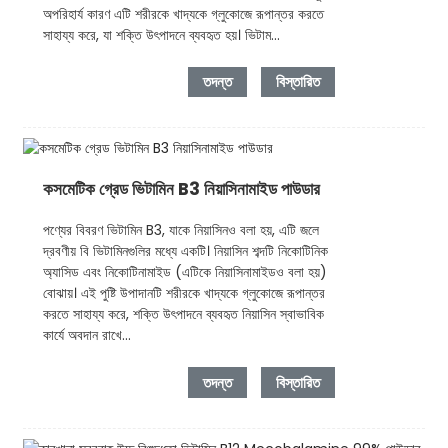
অপরিহার্য কারণ এটি শরীরকে খাদ্যকে গ্লুকোজে রূপান্তর করতে
সাহায্য করে, যা শক্তি উৎপাদনে ব্যবহৃত হয়। ভিটাম...
তদন্ত
বিস্তারিত
কসমেটিক গ্রেড ভিটামিন B3 নিয়াসিনামাইড পাউডার
পণ্যের বিবরণ ভিটামিন B3, যাকে নিয়াসিনও বলা হয়, এটি জলে
দ্রবণীয় বি ভিটামিনগুলির মধ্যে একটি। নিয়াসিন শব্দটি নিকোটিনিক
অ্যাসিড এবং নিকোটিনামাইড (এটিকে নিয়াসিনামাইডও বলা হয়)
বোঝায়। এই পুষ্টি উপাদানটি শরীরকে খাদ্যকে গ্লুকোজে রূপান্তর
করতে সাহায্য করে, শক্তি উৎপাদনে ব্যবহৃত নিয়াসিন স্বাভাবিক
কার্যে অবদান রাখে...
তদন্ত
বিস্তারিত