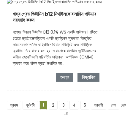
খাদ্য গ্রেড ভিটামিন b12 মিথাইলকোবালামিন পাউডার
সরবরাহ করুন
পণ্যের বিবরণ ভিটামিন B12 0.1% WS একটি পাউডার। এটিতে
রয়েছে ম্যাল্টোডেক্সট্রিনের একটি ম্যাট্রিক্সে সূক্ষ্মভাবে বিচ্ছুরিত
সায়ানোকোবালামিন যা ট্রাইসোডিয়াম সাইট্রেট এবং সাইট্রিক
অ্যাসিড দিয়ে বাফার করা হয়। সায়ানোকোবালামিন কন্টেইনম্যানের
অধীনে জেনেটিকালি পরিবর্তিত মাইক্রো-অর্গানিজম (GMM)
ব্যবহার করে গাঁজন দ্বারা উত্পাদিত হয়...
তদন্ত
বিস্তারিত
প্রথম
পূর্ববর্তী
1
2
3
4
5
পরবর্তী
শেষ
মোট
৬টি